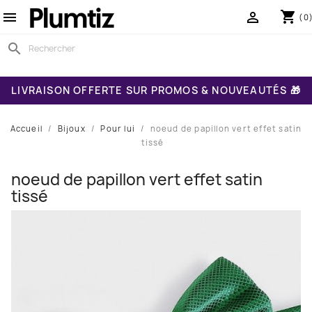
shopping_cart


(0
search
LIVRAISON OFFERTE SUR PROMOS & NOUVEAUTÉS 🎁
Accueil
Bijoux
Pour lui
noeud de papillon vert effet satin
tissé
noeud de papillon vert effet satin
tissé