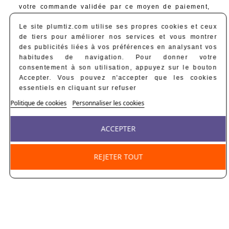
votre commande validée par ce moyen de paiement,
votre commande est réservée pendant une durée de
Le site plumtiz.com utilise ses propres cookies et ceux
15 jours. Une fois le paiement reçu, nous procédons à
de tiers pour améliorer nos services et vous montrer
son envoi. Sans paiement reçu, la commande est
des publicités liées à vos préférences en analysant vos
annulée, l'article remis en stock au bout du 16e jour
habitudes de navigation. Pour donner votre
de l'achat et son contenu n'est plus disponible.
consentement à son utilisation, appuyez sur le bouton
Accepter. Vous pouvez n'accepter que les cookies
essentiels en cliquant sur refuser
Politique de cookies
Personnaliser les cookies
Des Créations Originales
Coming Soon
ACCEPTER
REJETER TOUT
SECONDE MAIN & BEST DEALS