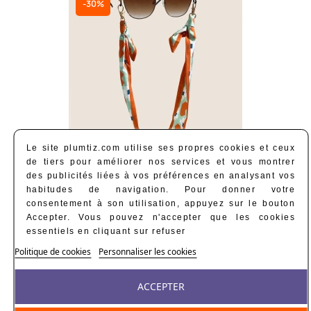
-30%
Le site plumtiz.com utilise ses propres cookies et ceux
de tiers pour améliorer nos services et vous montrer
des publicités liées à vos préférences en analysant vos
Cordon À Lunettes Foulard...
habitudes de navigation. Pour donner votre
11,90 €
17,00 €
consentement à son utilisation, appuyez sur le bouton
(1)
Accepter. Vous pouvez n'accepter que les cookies
2 à 4 jours ouvrés
essentiels en cliquant sur refuser
Politique de cookies
Personnaliser les cookies
-20%
ACCEPTER