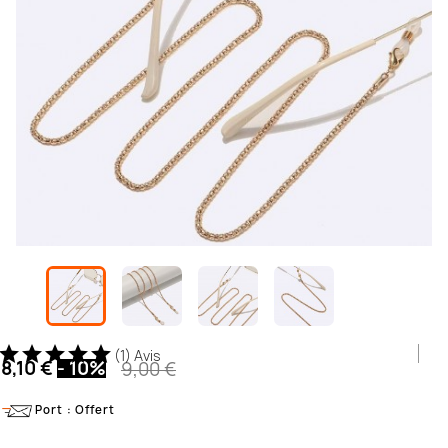
(1) Avis
8,10 €
- 10%
9,00 €
Port : Offert