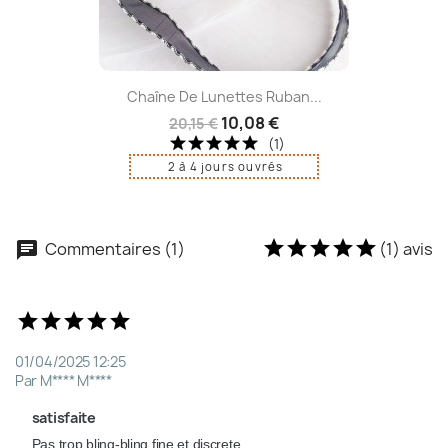
Chaîne De Lunettes Ruban...
10,08 €
20,15 €
(1)
2 à 4 jours ouvrés
Commentaires (1)
(1) avis
01/04/2025 12:25
Par M**** M****
satisfaite
Pas trop bling-bling fine et discrete