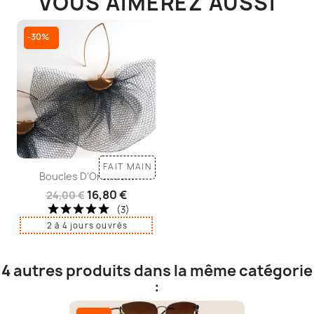
VOUS AIMEREZ AUSSI
-30%
FAIT MAIN
Boucles D'Oreilles...
16,80 €
24,00 €
(3)
2 à 4 jours ouvrés
4 autres produits dans la même catégorie
: