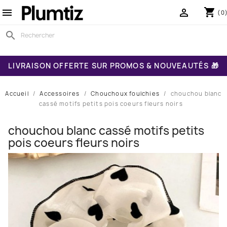
shopping_cart


(0
search
LIVRAISON OFFERTE SUR PROMOS & NOUVEAUTÉS 🎁
Accueil
Accessoires
Chouchoux foulchies
chouchou blanc
cassé motifs petits pois coeurs fleurs noirs
chouchou blanc cassé motifs petits
pois coeurs fleurs noirs