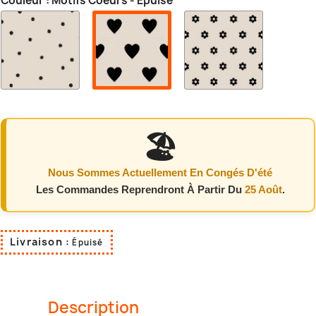
Couleur : Motifs Coeurs - Épuisé
Motifs
Motifs
Motifs
Pois
Fleurs
Coeurs
-
Épuisé
🏖️
Nous Sommes Actuellement En Congés D'été
Les Commandes Reprendront À Partir Du
25 Août
.
Livraison :
Épuisé
Description