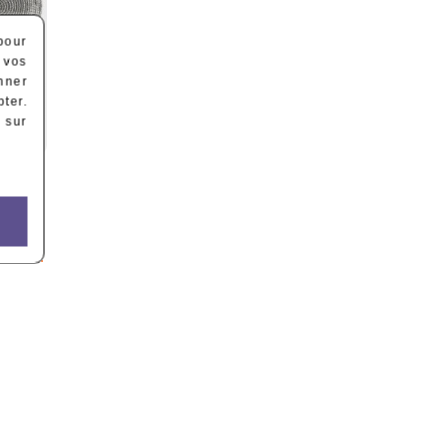
pour
 vos
nner
ter.
 sur
Gris...
2)
és