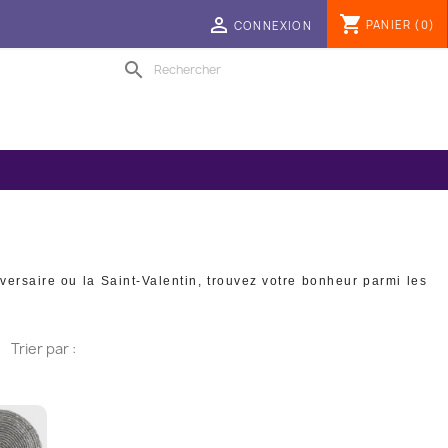
shopping_cart

PANIER
(0)
CONNEXION
search
versaire ou la Saint-Valentin, trouvez votre bonheur parmi les
Trier par :