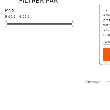
FILTRER PAR
Prix
Le 
amé
5,00 € - 6,00 €
pré
vot
Vou
ref
Polit
Affichage 1-1 de