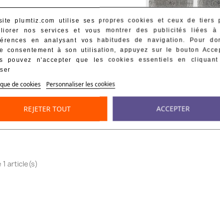
site plumtiz.com utilise ses propres cookies et ceux de tiers 
liorer nos services et vous montrer des publicités liées à
férences en analysant vos habitudes de navigation. Pour do
re consentement à son utilisation, appuyez sur le bouton Accep
s pouvez n'accepter que les cookies essentiels en cliquant
user
ique de cookies
Personnaliser les cookies
Sous Verre En Perles 
5,50 €
REJETER TOUT
ACCEPTER
(
2 à 4 jours ouvr
 1 article(s)