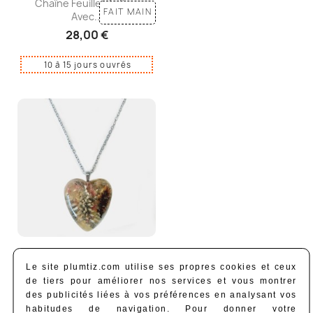
Chaîne Feuilles Laiton
FAIT MAIN
Avec...
28,00 €
10 à 15 jours ouvrés
Chaîne Pendentif Coeur
FAIT MAIN
Le site plumtiz.com utilise ses propres cookies et ceux
En...
de tiers pour améliorer nos services et vous montrer
27,00 €
des publicités liées à vos préférences en analysant vos
habitudes de navigation. Pour donner votre