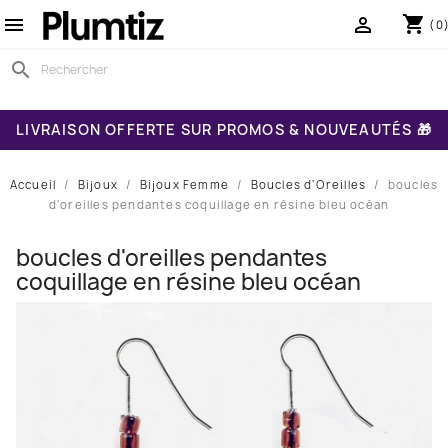
shopping_cart


(0
search
LIVRAISON OFFERTE SUR PROMOS & NOUVEAUTÉS 🎁
Accueil
Bijoux
Bijoux Femme
Boucles d'Oreilles
boucles
d'oreilles pendantes coquillage en résine bleu océan
boucles d'oreilles pendantes
coquillage en résine bleu océan