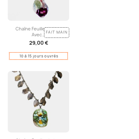
Chaîne Feuilles Laiton
FAIT MAIN
Avec...
29,00 €
10 à 15 jours ouvrés