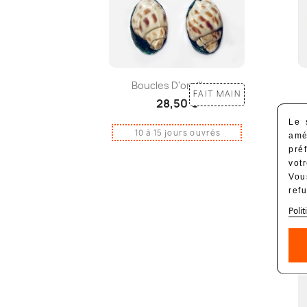
Boucles D'oreilles...
FAIT MAIN
28,50 €
Le 
10 à 15 jours ouvrés
amé
pré
vot
Vou
ref
Polit