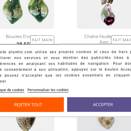
Boucles D'oreilles...
Chaîne Feuilles Laiton
FAIT MAIN
FAIT MAI
Avec...
28,50 €
29,00 €
site plumtiz.com utilise ses propres cookies et ceux de tiers 
10 à 15 jours ouvrés
liorer nos services et vous montrer des publicités liées à
10 à 15 jours ouvrés
férences en analysant vos habitudes de navigation. Pour do
re consentement à son utilisation, appuyez sur le bouton Accep
s pouvez n'accepter que les cookies essentiels en cliquant
user
ique de cookies
Personnaliser les cookies
REJETER TOUT
ACCEPTER