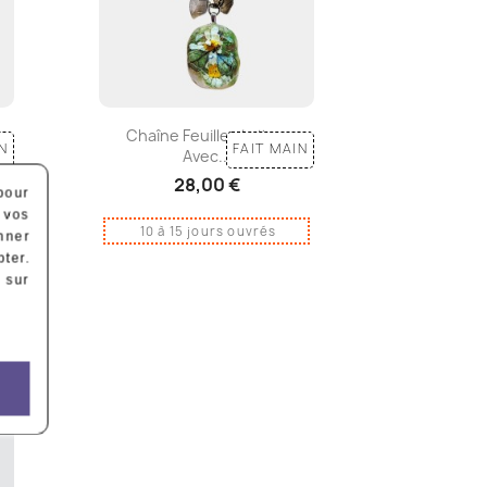
Chaîne Feuilles Laiton
N
FAIT MAIN
Avec...
28,00 €
pour
 vos
10 à 15 jours ouvrés
nner
ter.
 sur